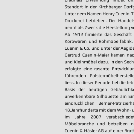
Standort in der Kirchberger Dorf
Unter dem Namen Henry Cuenin-Ts
Druckerei betrieben. Der Handel
nennt als Zweck die Herstellung 
Ab 1912 firmierte das Geschäft 
Korbwaren und Rohmöbelfabrik.
Cuenin & Co. und unter der Aegid
Gertrud Cuenin-Maier kamen na
und Kleinmöbel dazu. In den Sech
erfolgte eine rasante Entwicklu
führenden Polstermöbelherstel
liess. In dieser Periode fiel die le
Basis der heutigen Gebäulichkei
unverkennbare Silhouette am E
eindrücklichen Berner-Patrizi
18.Jahrhunderts mit dem Wohn- un
Im Jahre 2007 verabschied
Möbelbranche und betreiben n
Cuenin & Häsler AG auf einer Bru