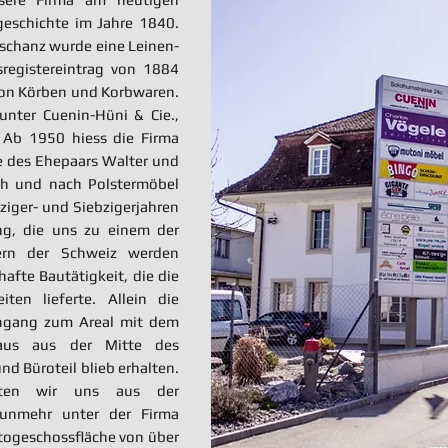
geschichte im Jahre 1840.
chanz wurde eine Leinen-
sregistereintrag von 1884
von Körben und Korbwaren.
unter Cuenin-Hüni & Cie.,
 Ab 1950 hiess die Firma
e des Ehepaars Walter und
ch und nach Polstermöbel
ziger- und Siebzigerjahren
ng, die uns zu einem der
lern der Schweiz werden
bhafte Bautätigkeit, die die
ten lieferte. Allein die
ingang zum Areal mit dem
erhaus aus der Mitte des
d Büroteil blieb erhalten.
eten wir uns aus der
unmehr unter der Firma
ttogeschossfläche von über